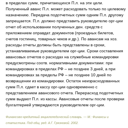
в пределах сумм, причитающихся П.л. на эти цели.
Полученный аванс П.л. может расходовать только по целевому
назначению. Передача подотчетных сумм одним П.л. другому
запрещается. П.л. должно представить руководителю орг-ции
отчет об использовании полученных ден. средств с
приложением оправдат. документов (проездных билетов,
счетов гостиниц, товарных чеков и др.). По авансам на хоз.
расходы отчеты должны быть представлены в сроки,
устанавливаемые руководителем орг-ции. Сроки составления
авансовых отчетов о расходах на служебные командировки
предусмотрены соотв. нормативными документами: при
командировках в пределах РФ – не позднее 3 дней, а при
командировках за пределы РФ – не позднее 10 дней по
возвращении из командировки. Остаток неизрасходованных
сумм П.л. сдает в кассу орг-ции одновременно с
представлением авансового отчета. Перерасход подотчетных
сумм выдают П.л. из кассы. Авансовые отчеты после проверки
бухгалтерией утверждаются руководителем орг-ции.
Финансово-кредитный энциклопедический словарь. — М.: Финансы и
статистика
.
Под общ. ред. А.Г. Грязновой
.
2002
.