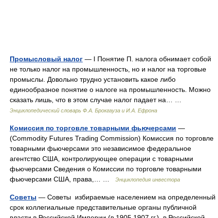
Промысловый налог
— I Понятие П. налога обнимает собой
не только налог на промышленность, но и налог на торговые
промыслы. Довольно трудно установить какое либо
единообразное понятие о налоге на промышленность. Можно
сказать лишь, что в этом случае налог падает на… …
Энциклопедический словарь Ф.А. Брокгауза и И.А. Ефрона
Комиссия по торговле товарными фьючерсами
—
(Commodity Futures Trading Commission) Комиссия по торговле
товарными фьючерсами это независимое федеральное
агентство США, контролирующее операции с товарными
фьючерсами Сведения о Комиссии по торговле товарными
фьючерсами США, права,… …
Энциклопедия инвестора
Советы
— Советы избираемые населением на определенный
срок коллегиальные представительные органы публичной
власти в Российской Империи (в 1905 1907 гг.), в Российской